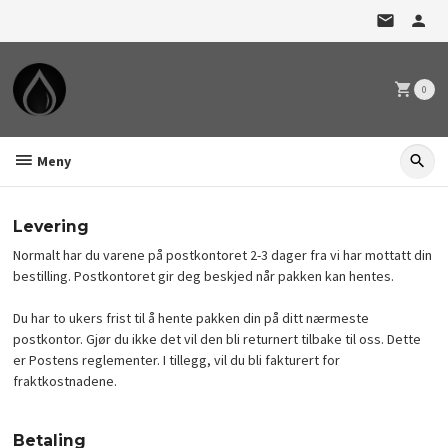
Gå
til
innholdet
0
Meny
Levering
Normalt har du varene på postkontoret 2-3 dager fra vi har mottatt din
bestilling. Postkontoret gir deg beskjed når pakken kan hentes.
Du har to ukers frist til å hente pakken din på ditt nærmeste
postkontor. Gjør du ikke det vil den bli returnert tilbake til oss. Dette
er Postens reglementer. I tillegg, vil du bli fakturert for
fraktkostnadene.
Betaling