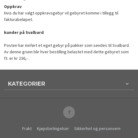
Oppkrav
Hvis du har valgt oppkravsgebyr vil gebyret komme i tillegg til
fakturabeløpet.
kunder på Svalbard
Posten har innført et eget gebyr på pakker som sendes til Svalbard.
Av denne grunn blir hver bestilling belastet med dette gebyret som
f.t. er kr 236,- .
KATEGORIER
Frakt
Kjøpsbetingelser
Sikkerhet og personvern