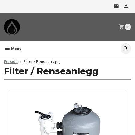
Gå
til
innholdet
0
Meny
Forside
Filter / Renseanlegg
Filter / Renseanlegg